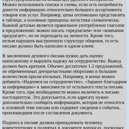
Можно использовать списки и схемы, если есть потребность
донести информацию относительно большого ассортимента
товаров или услуг. Например, цены оптимально представлять
в таблице, а основные принципы логистики схематически.
Важной деталью является правильное употребление глаголов
в предложениях: можно писать «предлагаем» или «компания
предлагает», но не переходить на личности. Кроме того,
нельзя нарушать выстроенную структуру общения, то есть
письмо должно быть написано в одном ключе.
В заключении делового письма нужно дать оценку
написанному и выразить надежу на сотрудничество. Вывод
должен быть кратким. Обычно достаточно 1-2 предложений,
не обремененных деепричастными оборотами и большим
количеством прилагательных. Например, в конце можно
добавить «Надеемся на сотрудничество», «Заранее благодарим
за информацию» в зависимости от остального текста письма.
Кроме того, при необходимости можно включить в письмо
постскриптум. Это допускается, если адресату нужно
дополнительно сообщить информацию, которая не относится
к основной теме письма или содержит сведения о событии,
произошедшем после составления документа.
Подпись в письме должна принадлежать человеку,
компетентному в поднятых в документе вопросах, поскольку