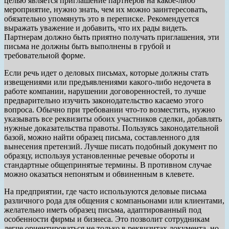
целью является приглашение партнеров на какое-либо
мероприятие, нужно знать, чем их можно заинтересовать,
обязательно упомянуть это в переписке. Рекомендуется
выражать уважение и добавить, что их рады видеть.
Партнерам должно быть приятно получать приглашения, эти
письма не должны быть выполнены в грубой и
требовательной форме.
Если речь идет о деловых письмах, которые должны стать
извещениями или предъявлениями какого-либо недочета в
работе компании, нарушении договоренностей, то лучше
предварительно изучить законодательство касаемо этого
вопроса. Обычно при требовании что-то возместить, нужно
указывать все реквизиты обоих участников сделки, добавлять
нужные доказательства правоты. Пользуясь законодательной
базой, можно найти образец письма, составленного для
вынесения претензий. Лучше писать подобный документ по
образцу, используя установленные речевые обороты и
стандартные общепринятые термины. В противном случае
можно оказаться непонятым и обвиненным в клевете.
На предприятии, где часто используются деловые письма
различного рода для общения с компаньонами или клиентами,
желательно иметь образец письма, адаптированный под
особенности фирмы и бизнеса. Это позволит сотрудникам
легче ориентироваться не только в реквизитах документа, но