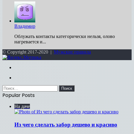
Владимир
Облужать контакты категорически нельзя, олово
нагревается и...
© Copyright 2017-2020 |
Мужские правила
Facebook
Twitter
Вконтакте
Одноклассники
WhatsApp
Telegram
Viber
Кнопка
Закрыть
Войти
«Наверх»
Twitter
Найти:
Popular Posts
На даче
Из чего сделать забор дешево и красиво