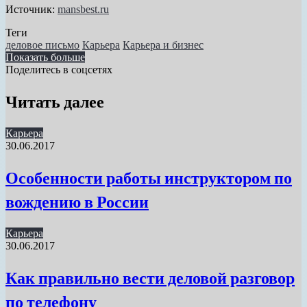
Источник:
mansbest.ru
Теги
деловое письмо
Карьера
Карьера и бизнес
Показать больше
Поделитесь в соцсетях
Facebook
Twitter
Tumblr
Вконтакте
Одноклассники
WhatsApp
Telegram
Viber
Поделиться
Печатать
по
Читать далее
электронной
почте
Карьера
30.06.2017
Особенности работы инструктором по
вождению в России
Карьера
30.06.2017
Как правильно вести деловой разговор
по телефону