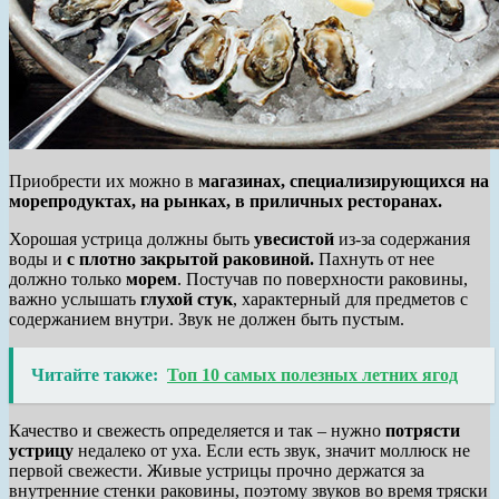
Приобрести их можно в
магазинах, специализирующихся на
морепродуктах, на рынках, в приличных ресторанах.
Хорошая устрица должны быть
увесистой
из-за содержания
воды и
с плотно закрытой раковиной.
Пахнуть от нее
должно только
морем
. Постучав по поверхности раковины,
важно услышать
глухой стук
, характерный для предметов с
содержанием внутри. Звук не должен быть пустым.
Читайте также:
Топ 10 самых полезных летних ягод
Качество и свежесть определяется и так – нужно
потрясти
устрицу
недалеко от уха. Если есть звук, значит моллюск не
первой свежести. Живые устрицы прочно держатся за
внутренние стенки раковины, поэтому звуков во время тряски