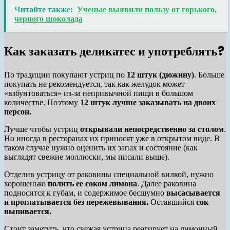
Читайте также:
Ученые выявили пользу от горького,
черного шоколада
Как заказать деликатес и употреблять?
По традиции покупают устриц по
12 штук (дюжину)
. Больше
покупать не рекомендуется, так как желудок может
«взбунтоваться» из-за непривычной пищи в большом
количестве. Поэтому
12 штук лучше заказывать на двоих
персон.
Лучше чтобы устриц
открывали непосредственно за столом
.
Но иногда в ресторанах их приносят уже в открытом виде. В
таком случае нужно оценить их запах и состояние (как
выглядят свежие моллюски, мы писали выше).
Отделив устрицу от раковины специальной вилкой, нужно
хорошенько
полить ее соком лимона
. Далее раковина
подносится к губам, и содержимое бесшумно
высасывается
и проглатывается без пережевывания.
Оставшийся
с
ок
выпивается.
Стоит заметить, что свежая устрица реагирует на лимонный