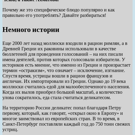
Почему же это специфическое блюдо популярно и как
правильно его употреблять? Давайте разбираться!
Немного истории
Еще 2000 лет назад моллюски входили в рацион римлян, а в
Древней Греции их раковины использовали в качестве
бюллетеней для проведения голосований – на них писали
имена деятелей, против которых голосовали избиратели. У
историков есть мнение, что именно из Греции и произрастает
термин «остракизм», что означает – исключение, изгнание.
Спустя время, устрицы вошли в рацион французов и
англичан. Их импортировали из Греции. Однако до 19 века
моллюски считались едой для малообеспеченного населения.
Когда их вылов приобрел большой масштаб, а количество
улова сократилось, еда стала считаться деликатесом.
На территорию России деликатес попал благодаря Петру
первому, который, как говорят, «открыл окно в Европу» и
многое заимствовал из европейских стран. В то время, в
Санкт-Петербург поставляли каждый год до 750 тонн свежих
устриц.