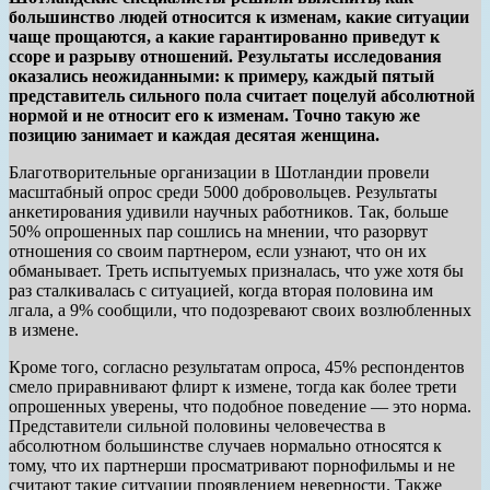
большинство людей относится к изменам, какие ситуации
чаще прощаются, а какие гарантированно приведут к
ссоре и разрыву отношений. Результаты исследования
оказались неожиданными: к примеру, каждый пятый
представитель сильного пола считает поцелуй абсолютной
нормой и не относит его к изменам. Точно такую же
позицию занимает и каждая десятая женщина.
Благотворительные организации в Шотландии провели
масштабный опрос среди 5000 добровольцев. Результаты
анкетирования удивили научных работников. Так, больше
50% опрошенных пар сошлись на мнении, что разорвут
отношения со своим партнером, если узнают, что он их
обманывает. Треть испытуемых призналась, что уже хотя бы
раз сталкивалась с ситуацией, когда вторая половина им
лгала, а 9% сообщили, что подозревают своих возлюбленных
в измене.
Кроме того, согласно результатам опроса, 45% респондентов
смело приравнивают флирт к измене, тогда как более трети
опрошенных уверены, что подобное поведение — это норма.
Представители сильной половины человечества в
абсолютном большинстве случаев нормально относятся к
тому, что их партнерши просматривают порнофильмы и не
считают такие ситуации проявлением неверности. Также