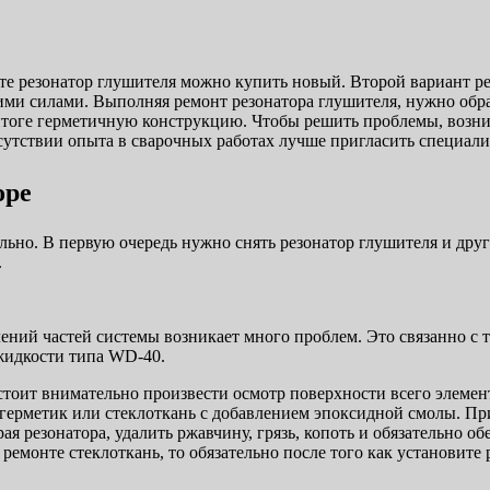
нте резонатор глушителя можно купить новый. Второй вариант 
оими силами. Выполняя ремонт резонатора глушителя, нужно обр
итоге герметичную конструкцию. Чтобы решить проблемы, возни
сутствии опыта в сварочных работах лучше пригласить специали
оре
ьно. В первую очередь нужно снять резонатор глушителя и дру
.
еплений частей системы возникает много проблем. Это связанно с
жидкости типа WD-40.
, стоит внимательно произвести осмотр поверхности всего элем
 герметик или стеклоткань с добавлением эпоксидной смолы. П
я резонатора, удалить ржавчину, грязь, копоть и обязательно о
емонте стеклоткань, то обязательно после того как установите р