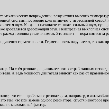
е механических повреждений, воздействия высоких температур,
лопной системы постоянно контактируют с агрессивной средой и
ляется шум. Когда вы начинаете слышать сильный шум, гул при 
озже добавляется дребезжащий звук. Неисправная выхлопная сист
е расход топлива увеличивается. Это значит — пора взяться за р
арушения герметичности. Герметичность нарушается, так как про
тор. На себя резонатор принимает поток отработанных газов дви
теля. А ведь мощность двигателя зависит как раз от правильной
тают, что если проблемы с резонатором, например, в автомобиле
 это тем, что при замене одного резонатора, спустя некоторое в
тоже не маловажный фактор.