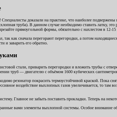
е
 Специалисты доказали на практике, что наиболее подвержены п
лопная труба). В данном случае необходимо ставить латку, это 
резайте прямоугольной формы, обязательно с нахлестом в 12-15
, так как сначала перегорают перегородки, а потом находящиеся
ти и заварить его обратно.
руками
 листовой стали, приварить перегородки и вложить трубы с отве
ечении труб — двигателю с объёмом 1600 кубических сантиметро
бходимо резонатор покрасить термоустойчивой краской. Пока сн
ессивное воздействие выхлопных газов увеличивается, то там в
тему. Главное не забыть поставить прокладки. Теперь на некот
бранные вами элементы выхлопной системы. Особое внимание об