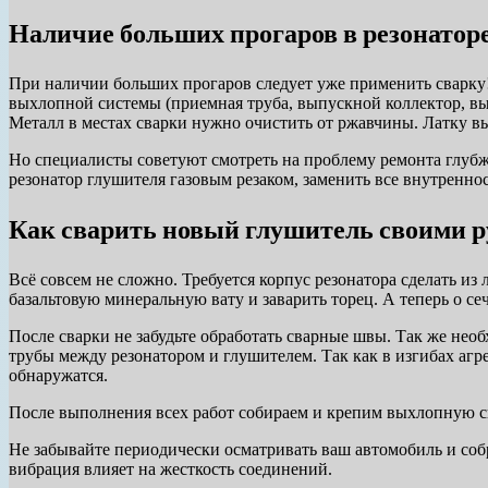
Наличие больших прогаров в резонатор
При наличии больших прогаров следует уже применить сварку!
выхлопной системы (приемная труба, выпускной коллектор, вых
Металл в местах сварки нужно очистить от ржавчины. Латку вы
Но специалисты советуют смотреть на проблему ремонта глубже
резонатор глушителя газовым резаком, заменить все внутреннос
Как сварить новый глушитель своими 
Всё совсем не сложно. Требуется корпус резонатора сделать из
базальтовую минеральную вату и заварить торец. А теперь о с
После сварки не забудьте обработать сварные швы. Так же нео
трубы между резонатором и глушителем. Так как в изгибах агр
обнаружатся.
После выполнения всех работ собираем и крепим выхлопную сис
Не забывайте периодически осматривать ваш автомобиль и со
вибрация влияет на жесткость соединений.