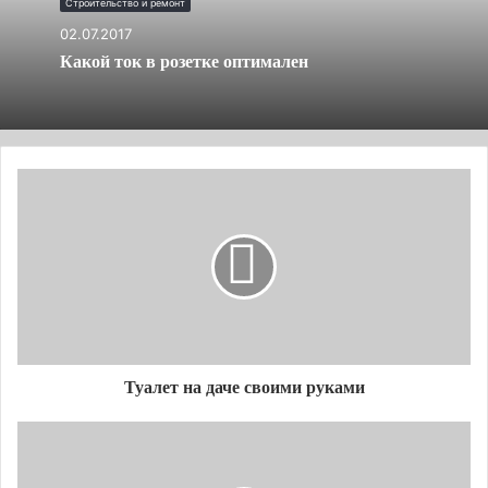
Строительство и ремонт
вида фундамента может иметь плачевные
02.07.2017
последствия. Вплоть до разрушения всей
Какой ток в розетке оптимален
конструкции дома. Итак, приступим.
Мелкозаглубленный ленточный
фундамент
Как видно из самого названия, мелкозаглубленный
ленточный фундамент под дом отличается от
заглубленного глубиной залегания. У вас может
возникнуть вопрос, а какая именно глубина
ленточного фундамента должна быть, чтоб он
считался мелкозаглубленным? Отвечаем: эта
величина должна быть меньше глубины
Туалет на даче своими руками
промерзания грунта в вашей местности. Отсюда
вытекают и особенности, связанные с таким типом
фундамента.