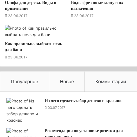
Олифа для дерева. Виды и
Виды фрез по металлу и их
применение
назначения
23.06.2017
23.06.2017
Как правильно выбрать печь
для бани
23.06.2017
В каких же случаях чаще всего выбирают именно
мелкозаглубленный фундамент под дом?
Популярное
Новое
Комментарии
Когда под домом не пучинистый грунт (камень,
песок и т.д.).
Из чего сделать забор дешево и красиво
Когда уровень грунтовых вод достаточно
03.07.2017
низок.
Когда вокруг дома делается водоотводный
дренаж.
Рекомендации по установке розетки для
холодильника