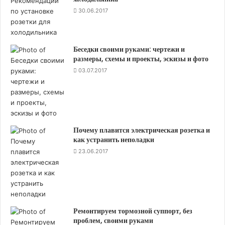
Когда делается утепленная отмостка вокруг
30.06.2017
здания.
Когда возводимое строение достаточно легкое
и подвижное (к примеру каркасный дом, баня
Беседки своими руками: чертежи и
из бруса, теплица).
размеры, схемы и проекты, эскизы и фото
03.07.2017
Если вы решите выбрать такой вид фундамента под
свою постройку, постарайтесь избежать ошибок
при его планировке, учтя все вышеперечисленные
обстоятельства. Ведь мелкозаглубленный
Почему плавится электрическая розетка и
ленточный фундамент обладает несомненным
как устранить неполадки
плюсом: он достаточно прочен и относительно
23.06.2017
дёшев.
Ремонтируем тормозной суппорт, без
проблем, своими руками