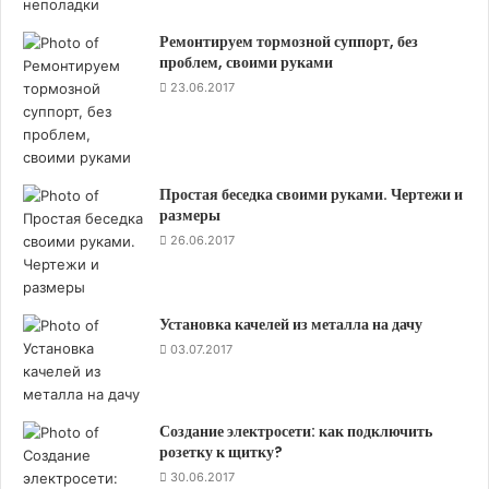
соответствующих его конструктивным
Ремонтируем тормозной суппорт, без
особенностям.
проблем, своими руками
23.06.2017
Может нормально эксплуатироваться при
температурах от -50 до +50°С.
Окружающий воздух может иметь влажность
Простая беседка своими руками. Чертежи и
до 98%, вплоть до +35°С.
размеры
Существует возможность прокладывать и
26.06.2017
монтировать, не требуя дополнительного
подогрева, вплоть до температуры -15°С.
Минимальный радиус изгиба одножильного
Установка качелей из металла на дачу
кабеля бронированного медного ВБбШв
03.07.2017
составляет 10 его наружных диаметров,
негорючая модификация «нг» может сгибаться
Создание электросети: как подключить
с радиусом 15 диаметров.
розетку к щитку?
Многожильная версия может быть согнута с
30.06.2017