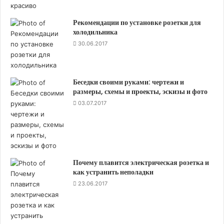
правило, это «ноль» или «земля». Некоторые
производители изготавливают изоляцию поясную
Рекомендации по установке розетки для
не из поливинилхлорида, а из других материалов,
холодильника
аналогичных по своим качественным показателям.
30.06.2017
Цветовое оформление изоляции проводов кабеля
бронированного медного ВБбШв отличается. Если
Беседки своими руками: чертежи и
размеры, схемы и проекты, эскизы и фото
речь идет о трехфазной проводке, то жила «нуля»,
03.07.2017
или «нейтрали», всегда окрашена синим или
голубым цветом. А жила «земли» имеет оплетку
зелено-желтого цвета. Фазные провода могут
отличаться по цвету. Наиболее часто применяются
красный, черный и белый цвета оплеток.
Почему плавится электрическая розетка и
как устранить неполадки
Основные свойства
23.06.2017
К кабелю бронированному медному ВБбШв
предъявляются несколько ограничений,