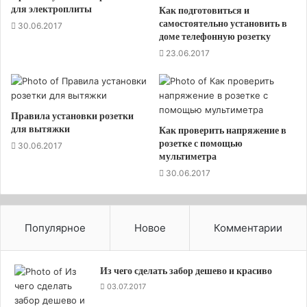
есть не поддерживающий процесс
для электроплиты
Как подготовиться и
горения. Для этого изготавливают
самостоятельно установить в
30.06.2017
доме телефонную розетку
поясной изолирующий слой из
23.06.2017
специального ПВХ, который не горит. В
оболочке также используется негорючий
ПВХ. Существует ещё одна модификация
– ВБбШвнг-LS (Low Smoke). Мало того что
Правила установки розетки
для вытяжки
такой кабель не поддерживает горение,
Как проверить напряжение в
розетке с помощью
30.06.2017
он ещё и не выделяет дым.
мультиметра
30.06.2017
Токопроводящие жилы скручены. Двужильные
кабеля имеют идентичное сечение проводов.
Кабель бронированный медный ВБбШв треx-,
Популярное
Новое
Комментарии
четыреx- и пятижильный изготавливается в двух
модификациях. Первая состоит из токопроводящих
Из чего сделать забор дешево и красиво
частей, имеющих одинаковое сечение. Другая
03.07.2017
имеет один провод с меньшим сечением – как