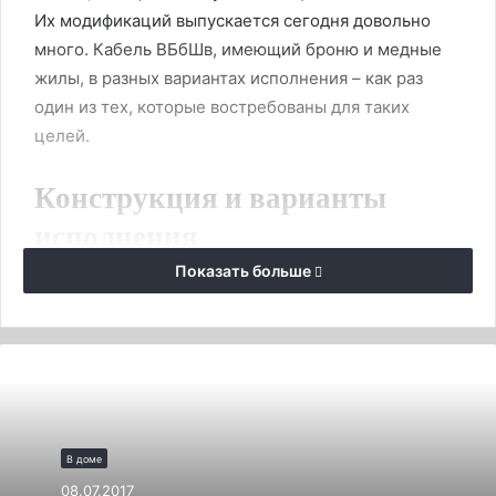
Их модификаций выпускается сегодня довольно
много. Кабель ВБбШв, имеющий броню и медные
жилы, в разных вариантах исполнения – как раз
один из тех, которые востребованы для таких
целей.
Конструкция и варианты
исполнения
Показать больше
Для начала определим, какие основные
характеристики имеет кабель бронированный
медный ВБбШв, а также разберёмся с тем, как
расшифровывается его название.
Современная
кабельная продукция выпускается с
алюминиевыми или медными жилами. Если
материал – алюминий, первой буквой названия
В доме
должна быть «А». Если её нет – значит, кабельные
08.07.2017