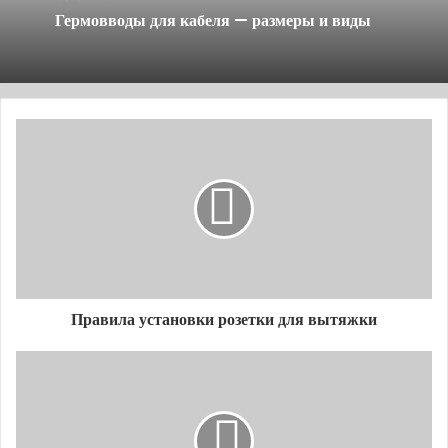
токопроводящие части изготовлены из меди.
Гермовводы для кабеля — размеры и виды
Теперь понятно, почему кабель бронированный
медный ВБбШв не имеет буквы «А» в названии.
Разные варианты исполнения подразумевают
наличие однопроволочных или многопроволочных
токопроводящих медных жил с их количеством от
1, 2, 3, 4 до 5. Они могут быть круглыми или
секторными по сечению, иметь 1-й или 2-й класс,
согласно документации по ГОСТ 22483. Сечение
однопроволочных жил может быть от 16 до 50 мм2,
многопроволочных – от 50 до 240 мм2. Название
Правила установки розетки для вытяжки
расшифровывается следующим образом:
Первая буква «В» дает информацию о том, что
кабель ВБбШв содержит внутри изоляцию
токопроводящих жил, изготовленную из