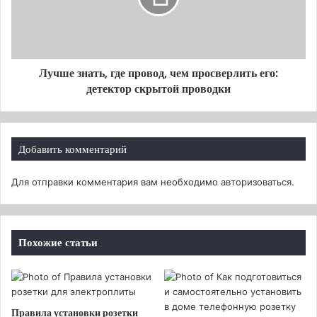
разноцветного поливинилхлорида.
Следующие буквы «Бб» информируют о том,
что кабель бронированный медный ВБбШв
очень хорошо защищен броней, состоящей из
Лучше знать, где провод, чем просверлить его:
верхнего и нижнего слоев из стальных лент,
детектор скрытой проводки
причем верхний слой намотан так, что
закрывает межвитковые зазоры нижнего.
Завершают название буквы «Шв» – это
Добавить комментарий
означает, что снаружи вся конструкция
закрыта изоляционным слоем, выполненным
Для отправки комментария вам необходимо
авторизоваться
.
из ПВХ.
Похожие статьи
Есть модификация ВБбШвнг. Последние
две буквы «нг» означают негорючий, то
Правила установки розетки